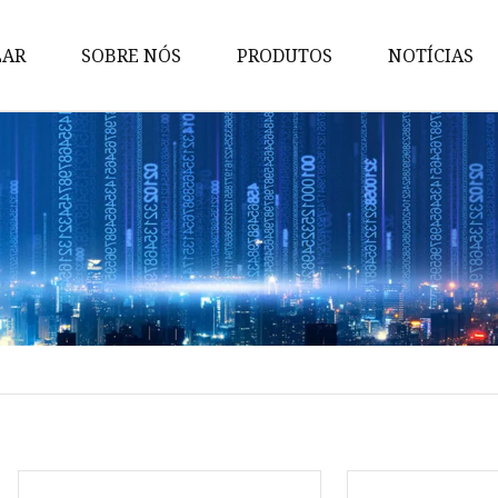
LAR
SOBRE NÓS
PRODUTOS
NOTÍCIAS
MCCB
Trocar
AC SPD
CA MCB
Chave de toque
Toque na linha
Soquete PDU
Soquete Industrial
Conector Industrial