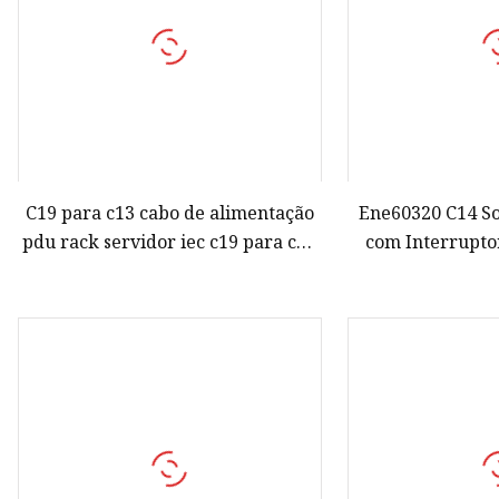
C19 para c13 cabo de alimentação
Ene60320 C14 S
pdu rack servidor iec c19 para c20
com Interrupto
15a 20a extensão de energia
Parafuso de M
jumper cabo de ligação tomada 3ft
Tomada Elét
4ft 5ft
Conec