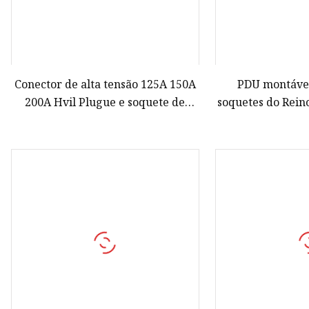
Conector de alta tensão 125A 150A
PDU montáve
200A Hvil Plugue e soquete de
soquetes do Rein
ângulo reto/reto para cabo de
U
50mm2 para ar condicionado PDU