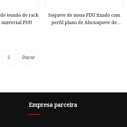
 de tensão de rack
Soquete de mesa PDU fixado com
r universal PDU
perfil plano de Alu/soquete de
escritório/soquete de
mesa/gerenciamento de energia
2
Durar
Empresa parceira