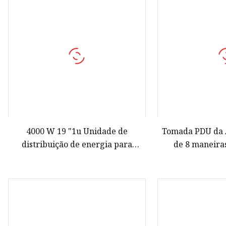
Protetor de sobretensão
Plugue Industrial
Caixa de gabinete à prova d
4000 W 19 "1u Unidade de
Tomada PDU da
distribuição de energia para
de 8 maneira
montagem em rack 8 saídas
alimentação 
Tomada PDU alemã com
interruptor de
interruptor de proteção contra
sobrecarga pa
sobrecarga 250 V 16A