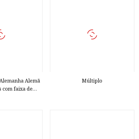
'água
 Alemanha Alemã
Múltiplo
s com faixa de
de extensão do
 proteção contra
ra gabinete PDU