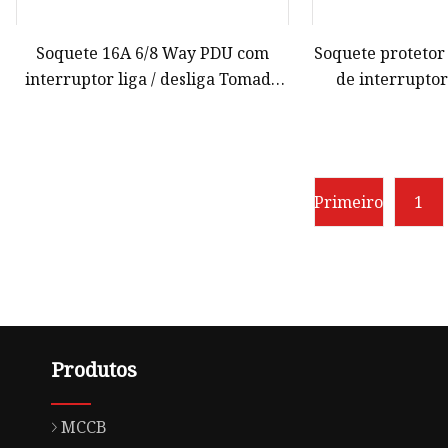
Soquete 16A 6/8 Way PDU com
Soquete protetor
interruptor liga / desliga Tomada
de interrupto
de fonte de alimentação
Primeiro
1
Produtos
MCCB