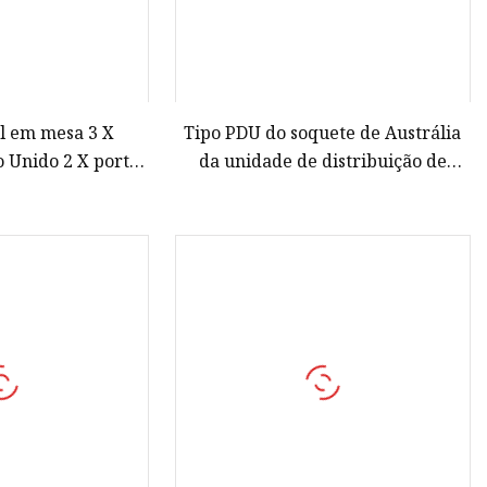
l em mesa 3 X
Tipo PDU do soquete de Austrália
o Unido 2 X portas
da unidade de distribuição de
SB
energia 1u da montagem em rack
da montagem na parede