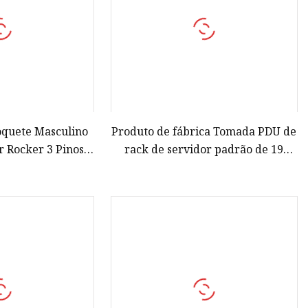
oquete Masculino
Produto de fábrica Tomada PDU de
r Rocker 3 Pinos
rack de servidor padrão de 19
ontagem Médica
polegadas para venda
rica 10A 250V
tor PDU